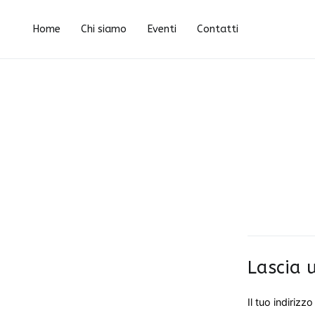
Vai
IMG_4068-e145573233
al
Home
Chi siamo
Eventi
Contatti
contenuto
Lascia
Il tuo indirizz