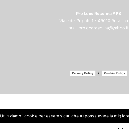
Pro Loco Rosolina APS
Viale del Popolo 1 - 45010 Rosolina
mail:
prolocorosolina@yahoo.it
/
Privacy Policy
Cookie Policy
Utilizziamo i cookie per essere sicuri che tu possa avere la migliore