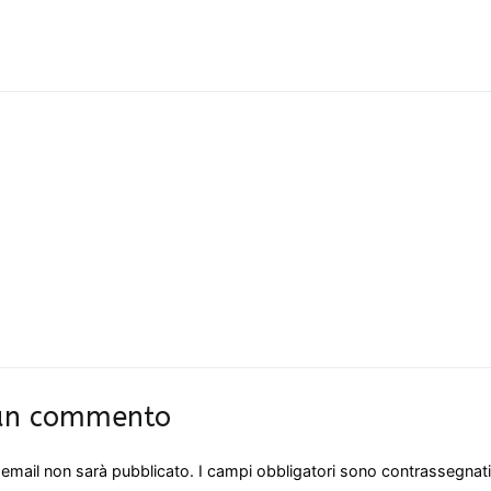
1370
 un commento
o email non sarà pubblicato.
I campi obbligatori sono contrassegnat