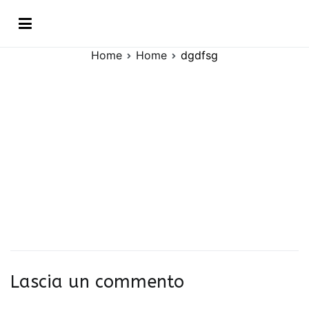
Vai
dgdfsg
al
contenuto
Home
Home
dgdfsg
Lascia un commento