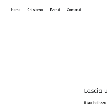
Vai
birer
al
Home
Chi siamo
Eventi
Contatti
contenuto
Lascia
Il tuo indirizz