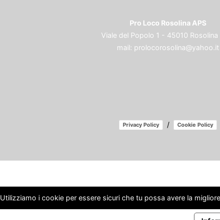
Pro Loco Rosolina APS
Viale del Popolo 1 - 45010 Rosolina
mail:
prolocorosolina@yahoo.it
/
Privacy Policy
Cookie Policy
Utilizziamo i cookie per essere sicuri che tu possa avere la migliore