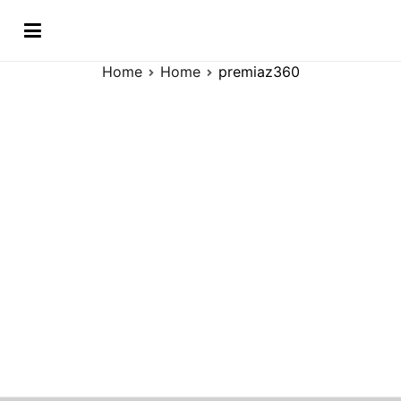
Vai
premiaz360
al
contenuto
Home
Home
premiaz360