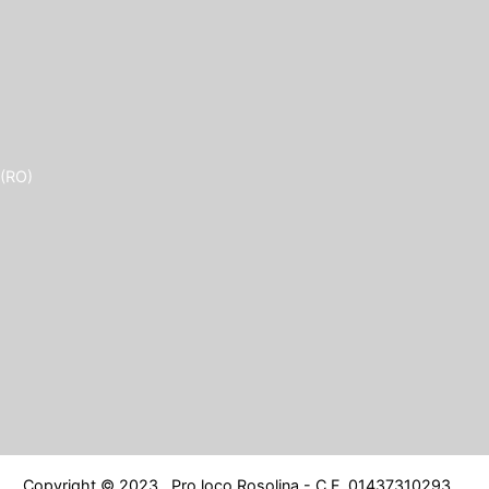
 (RO)
Copyright © 2023 . Pro loco Rosolina - C.F. 01437310293