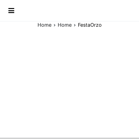
Vai
FestaOrzo
al
contenuto
Home
Home
FestaOrzo