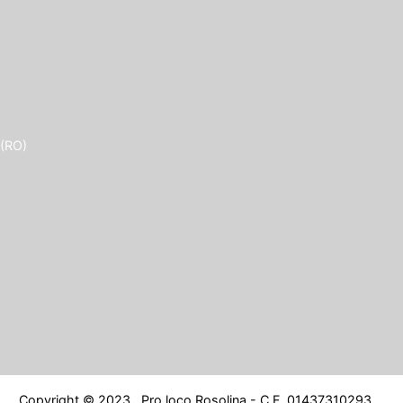
 (RO)
Copyright © 2023 . Pro loco Rosolina - C.F. 01437310293