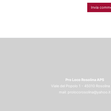
Pro Loco Rosolina APS
Viale del Popolo 1 - 45010 Rosolina
mail:
prolocorosolina@yahoo.it