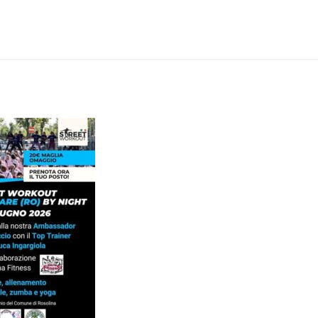
48283208_732523
Ho