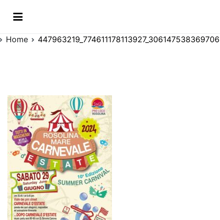
Vai
611178113927_3061475
al
contenuto
Home
447963219_774611178113927_306147538369706