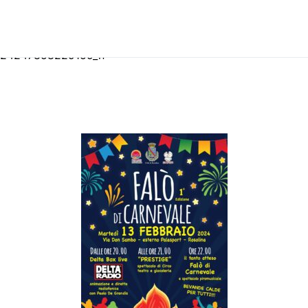
1944601_2255324247858
324247858229159_n