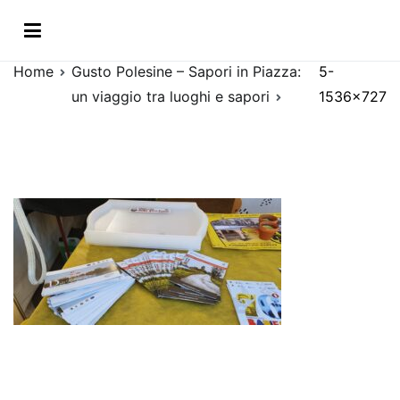
Vai
5-1536×727
al
contenuto
Home
Gusto Polesine – Sapori in Piazza:
5-
un viaggio tra luoghi e sapori
1536×727