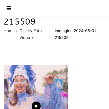
Vai
Immagine 2024-08-01
al
contenuto
215509
Home
Gallery Foto
Immagine 2024-08-01
Video
215509