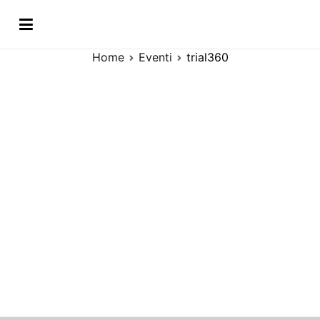
Vai
trial360
al
contenuto
Home
Eventi
trial360